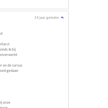
14 jaar geleden
ed
infarct
inds ik bij
 onverwerkt
 en de cursus
 goed gedaan
ij onze
j maar