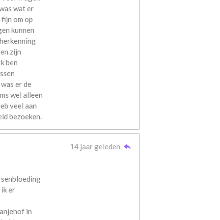
 was wat er
 fijn om op
lgen kunnen
k herkenning
en zijn
Ik ben
assen
 was er de
ms wel alleen
heb veel aan
eld bezoeken.
14 jaar geleden
ersenbloeding
ik er
anjehof in