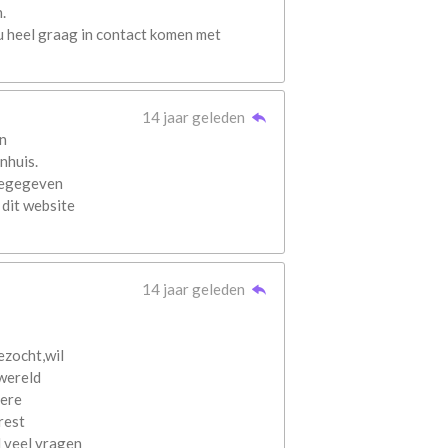
.
u heel graag in contact komen met
14 jaar geleden
n
nhuis.
meegegeven
 dit website
14 jaar geleden
ezocht,wil
 wereld
dere
rest
l veel vragen