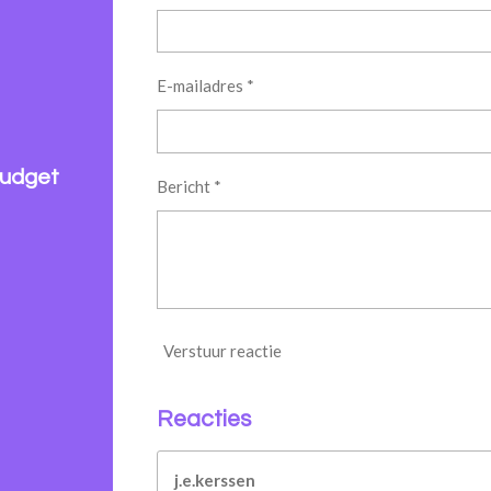
E-mailadres *
udget
Bericht *
Verstuur reactie
Reacties
j.e.kerssen