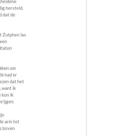
cheidene
ig hersteld.
d dat de
t Zutphen las
 een
ltaten
okken om
Ik had er
ezen dat het
 want ik
 kon ik
krijgen.
jn
de arm tot
fs boven
.