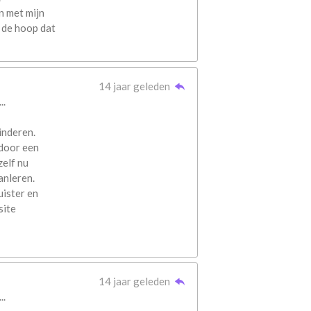
n met mijn
 de hoop dat
14 jaar geleden
..
inderen.
door een
zelf nu
anleren.
uister en
site
14 jaar geleden
..